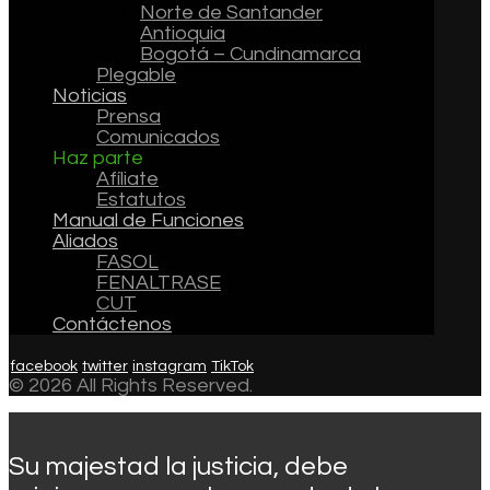
Norte de Santander
Antioquia
Bogotá – Cundinamarca
Plegable
Noticias
Prensa
Comunicados
Haz parte
Afíliate
Estatutos
Manual de Funciones
Aliados
FASOL
FENALTRASE
CUT
Contáctenos
facebook
twitter
instagram
TikTok
© 2026 All Rights Reserved.
Su majestad la justicia, debe