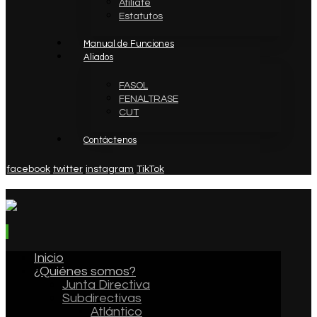
Afíliate
Estatutos
Manual de Funciones
Aliados
FASOL
FENALTRASE
CUT
Contáctenos
facebook
twitter
instagram
TikTok
Inicio
¿Quiénes somos?
Junta Directiva
Subdirectivas
Atlántico