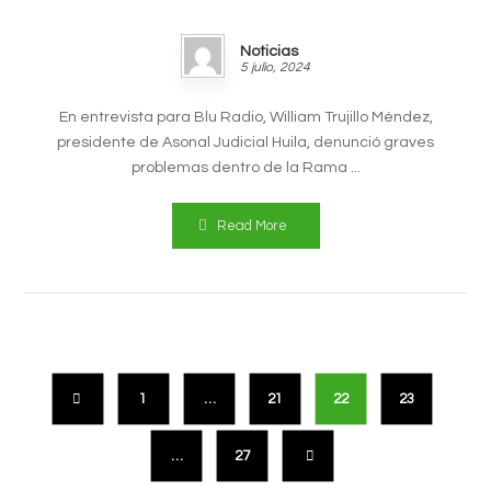
Noticias
5 julio, 2024
En entrevista para Blu Radio, William Trujillo Méndez,
presidente de Asonal Judicial Huila, denunció graves
problemas dentro de la Rama ...
Read More
1
…
21
22
23
…
27