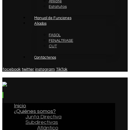
Afíliate
Estatutos
Manual de Funciones
Aliados
FASOL
FENALTRASE
CUT
Contáctenos
facebook
twitter
instagram
TikTok
Inicio
¿Quiénes somos?
Junta Directiva
Subdirectivas
Atlántico