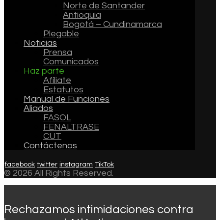
Norte de Santander
Antioquia
Bogotá – Cundinamarca
Plegable
Noticias
Prensa
Comunicados
Haz parte
Afíliate
Estatutos
Manual de Funciones
Aliados
FASOL
FENALTRASE
CUT
Contáctenos
facebook
twitter
instagram
TikTok
© 2026 All Rights Reserved.
Rechazamos intimidaciones contra