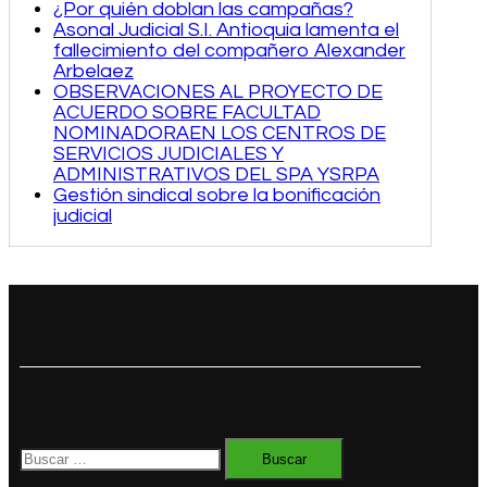
¿Por quién doblan las campañas?
Asonal Judicial S.I. Antioquia lamenta el
fallecimiento del compañero Alexander
Arbelaez
OBSERVACIONES AL PROYECTO DE
ACUERDO SOBRE FACULTAD
NOMINADORAEN LOS CENTROS DE
SERVICIOS JUDICIALES Y
ADMINISTRATIVOS DEL SPA YSRPA
Gestión sindical sobre la bonificación
judicial
Buscar: