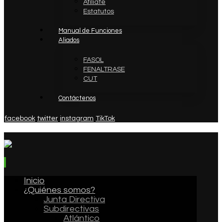
Afíliate
Estatutos
Manual de Funciones
Aliados
FASOL
FENALTRASE
CUT
Contáctenos
facebook
twitter
instagram
TikTok
Inicio
¿Quiénes somos?
Junta Directiva
Subdirectivas
Atlántico