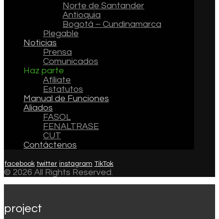
Norte de Santander
Antioquia
Bogotá – Cundinamarca
Plegable
Noticias
Prensa
Comunicados
Haz parte
Afíliate
Estatutos
Manual de Funciones
Aliados
FASOL
FENALTRASE
CUT
Contáctenos
facebook
twitter
instagram
TikTok
© 2026 All Rights Reserved.
project