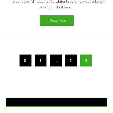
molestie blandit lobortis. Curabitur feugiat laoreet odio, sit
amet tincidunt sem ...
Read More
1
…
5
6